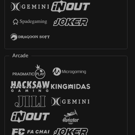
Arcade