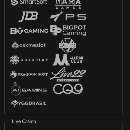
Live Casino