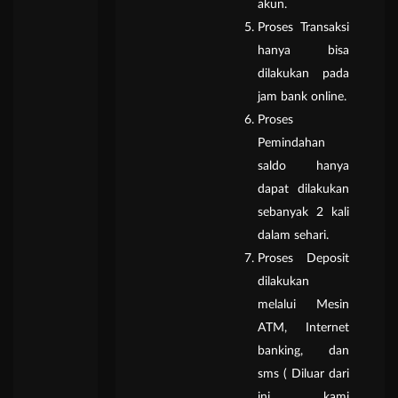
akun.
Proses Transaksi
hanya bisa
dilakukan pada
jam bank online.
Proses
Pemindahan
saldo hanya
dapat dilakukan
sebanyak 2 kali
dalam sehari.
Proses Deposit
dilakukan
melalui Mesin
ATM, Internet
banking, dan
sms ( Diluar dari
ini, kami