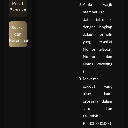
Pusat
Anda wajib
Bantuan
memberikan
data informasi
dengan lengkap
Syarat
dan
dalam formulir
Ketentuan
yang tersedia(
Nomor telepon,
Nomor dan
Nama Rekening
)
Maksimal
payout yang
akan kami
proseskan dalam
satu akun
sejumlah
Rp.300.000.000