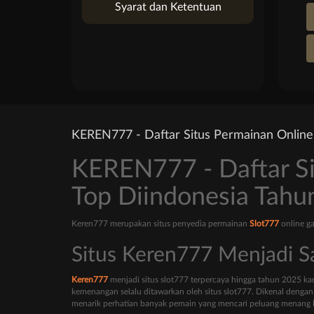
Syarat dan Ketentuan
KEREN777 - Daftar Situs Permainan Online
KEREN777 - Daftar Si
Top Diindonesia Tahu
Keren777 merupakan situs penyedia permainan
Slot777
online ga
Situs Keren777 Menjadi Sa
Keren777
menjadi situs slot777 terpercaya hingga tahun 2025 kar
kemenangan selalu ditawarkan oleh situs slot777. Dikenal denga
menarik perhatian banyak pemain yang mencari peluang menang l