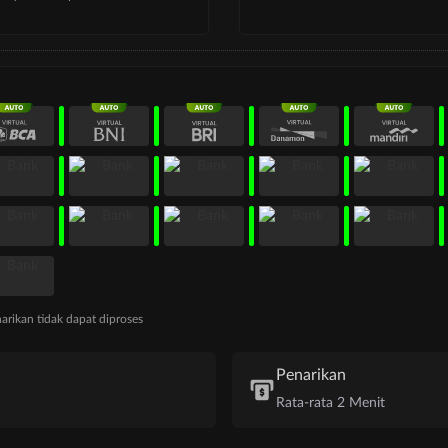
arikan tidak dapat diproses
Penarikan
Rata-rata 2 Menit