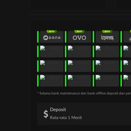
* Selama bank maintenance dan bank offline deposit dan pen
Deposit
Rata-rata 1 Menit