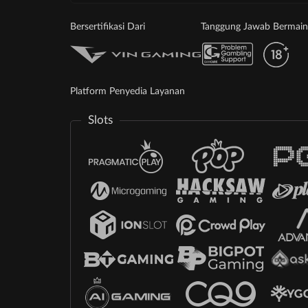
Bersertifikasi Dari
Tanggung Jawab Bermain
Platform Penyedia Layanan
Slots