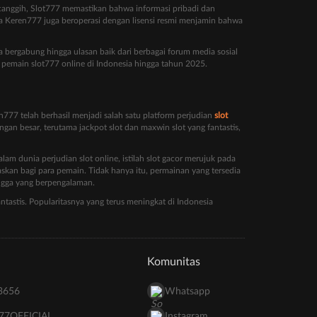
 canggih, Slot777 memastikan bahwa informasi pribadi dan
ena Keren777 juga beroperasi dengan lisensi resmi menjamin bahwa
a bergabung hingga ulasan baik dari berbagai forum media sosial
pemain slot777 online di Indonesia hingga tahun 2025.
77 telah berhasil menjadi salah satu platform perjudian
slot
an besar, terutama jackpot slot dan maxwin slot yang fantastis,
 dunia perjudian slot online, istilah slot gacor merujuk pada
an bagi para pemain. Tidak hanya itu, permainan yang tersedia
hingga yang berpengalaman.
astis. Popularitasnya yang terus meningkat di Indonesia
Komunitas
3656
Whatsapp
7OFFICIAL
Instagram