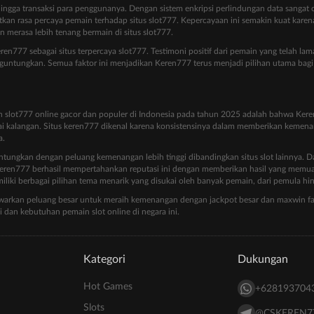
ingga transaksi para penggunanya. Dengan sistem enkripsi perlindungan data sangat
katkan rasa percaya pemain terhadap situs slot777. Kepercayaan ini semakin kuat kar
 merasa lebih tenang bermain di situs slot777.
n777 sebagai situs terpercaya slot777. Testimoni positif dari pemain yang telah lam
untungkan. Semua faktor ini menjadikan Keren777 terus menjadi pilihan utama bagi 
slot777 online gacor dan populer di Indonesia pada tahun 2025 adalah bahwa Keren7
ai kalangan. Situs keren777 dikenal karena konsistensinya dalam memberikan kemenang
a.
gkan dengan peluang kemenangan lebih tinggi dibandingkan situs slot lainnya. Dalam
eren777 berhasil mempertahankan reputasi ini dengan memberikan hasil yang memuask
memiliki berbagai pilihan tema menarik yang disukai oleh banyak pemain, dari pemula 
awarkan peluang besar untuk meraih kemenangan dengan jackpot besar dan maxwin fant
an kebutuhan pemain slot online di negara ini.
Kategori
Dukungan
Hot Games
+628193704
Slots
@CSKEREN77