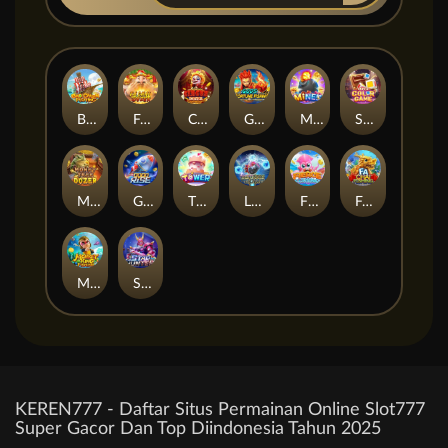
BAO CHUAN FISHING
FA CHAI DOZER
CIRCUS DOZER
Gods Fortune Fishing
MINES
SUPER COLOR GAME
MONEY TREE DOZER
Go Go Rise
TOWER
LIGHTNING BOMB
FIERCE FISHING
FA CHAI FISHING
MONKEY KING FISHING
STAR HUNTER
KEREN777 - Daftar Situs Permainan Online Slot777
Super Gacor Dan Top Diindonesia Tahun 2025