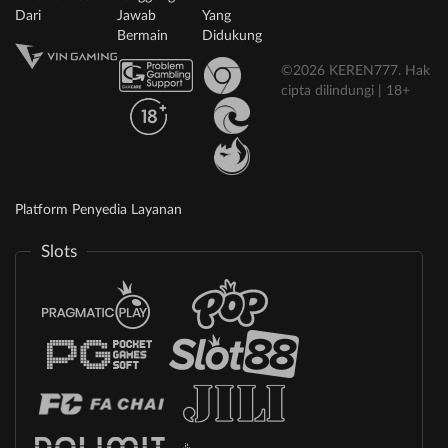
Dari
Jawab
Yang
Bermain
Didukung
©2026 KEREN777. Hak
cipta dilindungi | 18+
Platform Penyedia Layanan
Slots