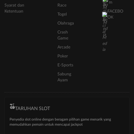
m
Syarat dan
Race
Ketentuan
FACEBO
Togel
OK
Olahraga
Crash
Game
Arcade
Poker
E-Sports
Sabung
Ayam
TARUHAN SLOT
Penyedia slot online dengan beragam pilihan game menarik yang
memudahkan pemain untuk mencapai jackpot