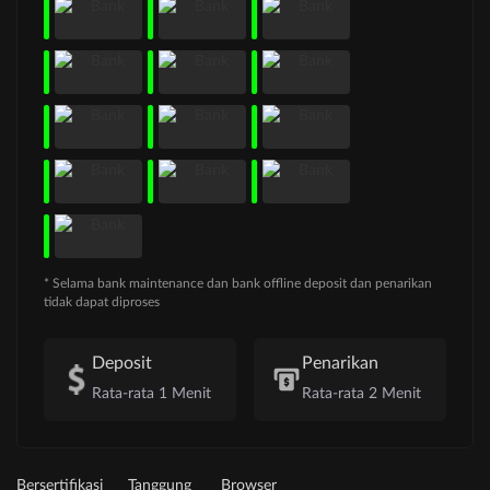
* Selama bank maintenance dan bank offline deposit dan penarikan
tidak dapat diproses
Deposit
Penarikan
Rata-rata 1 Menit
Rata-rata 2 Menit
Bersertifikasi
Tanggung
Browser