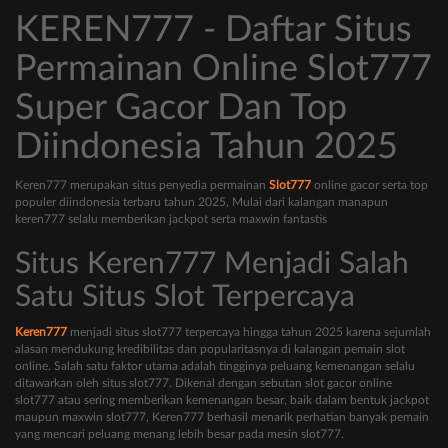
KEREN777 - Daftar Situs
Permainan Online Slot777
Super Gacor Dan Top
Diindonesia Tahun 2025
Keren777 merupakan situs penyedia permainan
Slot777
online gacor serta top
populer diindonesia terbaru tahun 2025, Mulai dari kalangan manapun
keren777 selalu memberikan jackpot serta maxwin fantastis
Situs Keren777 Menjadi Salah
Satu Situs Slot Terpercaya
Keren777
menjadi situs slot777 terpercaya hingga tahun 2025 karena sejumlah
alasan mendukung kredibilitas dan popularitasnya di kalangan pemain slot
online. Salah satu faktor utama adalah tingginya peluang kemenangan selalu
ditawarkan oleh situs slot777. Dikenal dengan sebutan slot gacor online
slot777 atau sering memberikan kemenangan besar, baik dalam bentuk jackpot
maupun maxwin slot777, Keren777 berhasil menarik perhatian banyak pemain
yang mencari peluang menang lebih besar pada mesin slot777.