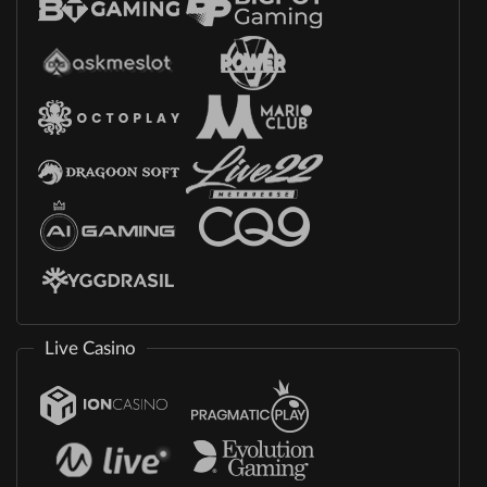
Live Casino