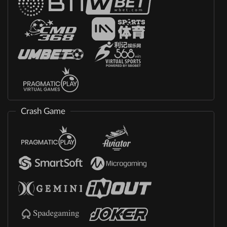
Crash Game