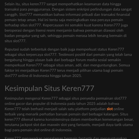
Selain itu, situs keren777 sangat memperhatikan keamanan data hingga
transaksi para penggunanya. Dengan sistem enkripsi perlindungan data sangat
canggih, Slot777 memastikan bahwa informasi pribadi dan transaksi finansial
pemain tetap aman. Hal ini tentu saja meningkatkan rasa percaya pemain
terhadap situs slot777. Kepercayaan ini semakin kuat karena Keren777 juga
beroperasi dengan lisensi resmi menjamin bahwa permainan diawasi oleh
badan pengatur yang sah, sehingga pemain merasa lebih tenang bermain di
situs slot777.
Reputasi sudah terbentuk dengan baik juga memperkuat status Keren777
sebagai situs terpercaya slot777. Testimoni positif dari pemain yang telah lama
bergabung hingga ulasan baik dari berbagai forum media sosial semakin
memperkuat Keren777 sebagai situs aman, adil, dan menguntungkan. Semua
faktor ini menjadikan Keren777 terus menjadi pilihan utama bagi pemain
slot777 online di Indonesia hingga tahun 2025.
Kesimpulan Situs Keren777
Kesimpulan mengenai Keren777 sebagai situs penyedia permainan slot777
online gacor dan populer di Indonesia pada tahun 2025 adalah bahwa
Keren777 telah berhasil menjadi salah satu platform perjudian
slot
online
terbaik yang menarik perhatian banyak pemain dari berbagai kalangan. Situs
keren777 dikenal karena konsistensinya dalam memberikan kemenangan besar,
terutama jackpot slot dan maxwin slot yang fantastis, menjadi daya tarik utama
bagi para pemain slot online di indonesia.
Keren777 menawarkan pengalaman bermain fantastis dan menguntungkan