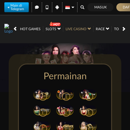
Main di
MASUK
DAF
Telegram
HOT GAMES
SLOTS
LIVE CASINO
RACE
TOGEL
Permainan
i
i
i
i
i
i
i
i
i