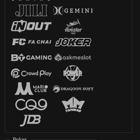
Poker