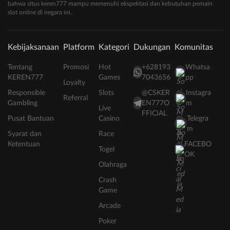
bahwa situs keren777 mampu memenuhi ekspektasi dan kebutuhan pemain
slot online di negara ini.
Kebijaksanaan
Platform
Kategori
Dukungan
Komunitas
Tentang
Promosi
Hot
+628193
Whatsa
KEREN777
Games
7043656
pp
Loyalty
Responsible
Slots
@CSKER
Instagra
Referral
Gambling
EN777O
m
Live
FFICIAL
Pusat Bantuan
Casino
Telegra
m
Syarat dan
Race
Ketentuan
FACEBO
Togel
OK
Olahraga
Crash
Game
Arcade
Poker