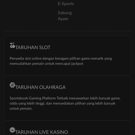
E-Sports
Sabung
Ayam
TARUHAN SLOT
Penyedia slot online dengan beragam pilihan game menarik yang
memudahkan pemain untuk mencapai jackpot
TARUHAN OLAHRAGA
Sportsbook Gaming Platform Terbaik menawarkan lebih banyak game,
odds yang lebih tinggi, dan menyediakan pilihan yang lebih banyak
untuk pemain.
TARUHAN LIVE KASINO