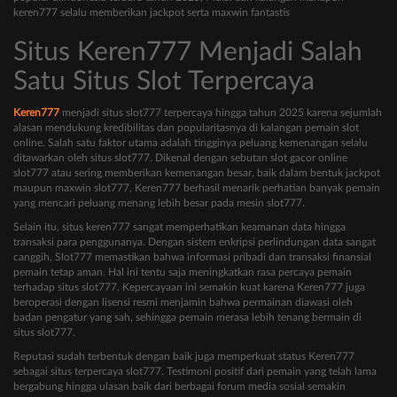
keren777 selalu memberikan jackpot serta maxwin fantastis
Situs Keren777 Menjadi Salah
Satu Situs Slot Terpercaya
Keren777
menjadi situs slot777 terpercaya hingga tahun 2025 karena sejumlah
alasan mendukung kredibilitas dan popularitasnya di kalangan pemain slot
online. Salah satu faktor utama adalah tingginya peluang kemenangan selalu
ditawarkan oleh situs slot777. Dikenal dengan sebutan slot gacor online
slot777 atau sering memberikan kemenangan besar, baik dalam bentuk jackpot
maupun maxwin slot777, Keren777 berhasil menarik perhatian banyak pemain
yang mencari peluang menang lebih besar pada mesin slot777.
Selain itu, situs keren777 sangat memperhatikan keamanan data hingga
transaksi para penggunanya. Dengan sistem enkripsi perlindungan data sangat
canggih, Slot777 memastikan bahwa informasi pribadi dan transaksi finansial
pemain tetap aman. Hal ini tentu saja meningkatkan rasa percaya pemain
terhadap situs slot777. Kepercayaan ini semakin kuat karena Keren777 juga
beroperasi dengan lisensi resmi menjamin bahwa permainan diawasi oleh
badan pengatur yang sah, sehingga pemain merasa lebih tenang bermain di
situs slot777.
Reputasi sudah terbentuk dengan baik juga memperkuat status Keren777
sebagai situs terpercaya slot777. Testimoni positif dari pemain yang telah lama
bergabung hingga ulasan baik dari berbagai forum media sosial semakin