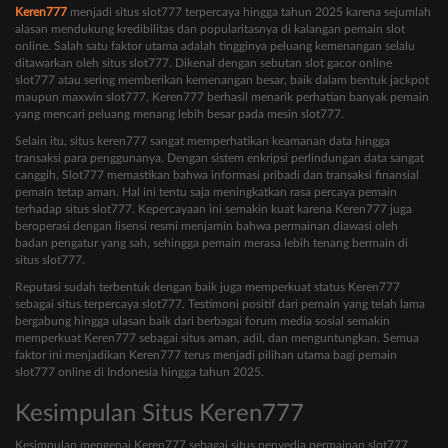
Keren777
menjadi situs slot777 terpercaya hingga tahun 2025 karena sejumlah
alasan mendukung kredibilitas dan popularitasnya di kalangan pemain slot
online. Salah satu faktor utama adalah tingginya peluang kemenangan selalu
ditawarkan oleh situs slot777. Dikenal dengan sebutan slot gacor online
slot777 atau sering memberikan kemenangan besar, baik dalam bentuk jackpot
maupun maxwin slot777, Keren777 berhasil menarik perhatian banyak pemain
yang mencari peluang menang lebih besar pada mesin slot777.
Selain itu, situs keren777 sangat memperhatikan keamanan data hingga
transaksi para penggunanya. Dengan sistem enkripsi perlindungan data sangat
canggih, Slot777 memastikan bahwa informasi pribadi dan transaksi finansial
pemain tetap aman. Hal ini tentu saja meningkatkan rasa percaya pemain
terhadap situs slot777. Kepercayaan ini semakin kuat karena Keren777 juga
beroperasi dengan lisensi resmi menjamin bahwa permainan diawasi oleh
badan pengatur yang sah, sehingga pemain merasa lebih tenang bermain di
situs slot777.
Reputasi sudah terbentuk dengan baik juga memperkuat status Keren777
sebagai situs terpercaya slot777. Testimoni positif dari pemain yang telah lama
bergabung hingga ulasan baik dari berbagai forum media sosial semakin
memperkuat Keren777 sebagai situs aman, adil, dan menguntungkan. Semua
faktor ini menjadikan Keren777 terus menjadi pilihan utama bagi pemain
slot777 online di Indonesia hingga tahun 2025.
Kesimpulan Situs Keren777
Kesimpulan mengenai Keren777 sebagai situs penyedia permainan slot777