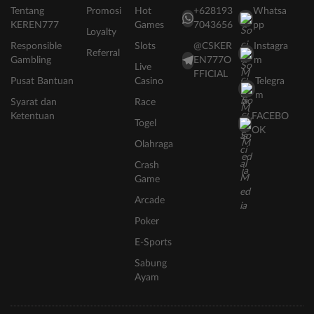
Tentang
Promosi
Hot
+628193
Whatsa
KEREN777
Games
7043656
pp
Loyalty
Responsible
Slots
@CSKER
Instagra
Referral
Gambling
EN777O
m
Live
FFICIAL
Pusat Bantuan
Casino
Telegra
m
Syarat dan
Race
Ketentuan
FACEBO
Togel
OK
Olahraga
Crash
Game
Arcade
Poker
E-Sports
Sabung
Ayam