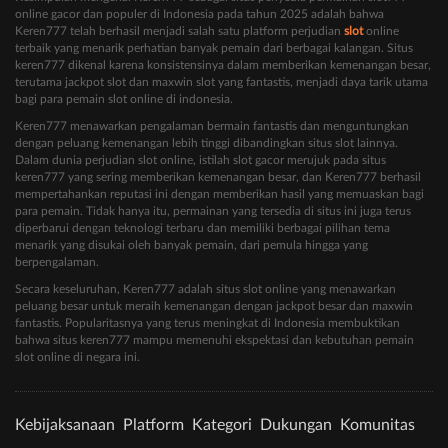
online gacor dan populer di Indonesia pada tahun 2025 adalah bahwa
Keren777 telah berhasil menjadi salah satu platform perjudian
slot
online
terbaik yang menarik perhatian banyak pemain dari berbagai kalangan. Situs
keren777 dikenal karena konsistensinya dalam memberikan kemenangan besar,
terutama jackpot slot dan maxwin slot yang fantastis, menjadi daya tarik utama
bagi para pemain slot online di indonesia.
Keren777 menawarkan pengalaman bermain fantastis dan menguntungkan
dengan peluang kemenangan lebih tinggi dibandingkan situs slot lainnya.
Dalam dunia perjudian slot online, istilah slot gacor merujuk pada situs
keren777 yang sering memberikan kemenangan besar, dan Keren777 berhasil
mempertahankan reputasi ini dengan memberikan hasil yang memuaskan bagi
para pemain. Tidak hanya itu, permainan yang tersedia di situs ini juga terus
diperbarui dengan teknologi terbaru dan memiliki berbagai pilihan tema
menarik yang disukai oleh banyak pemain, dari pemula hingga yang
berpengalaman.
Secara keseluruhan, Keren777 adalah situs slot online yang menawarkan
peluang besar untuk meraih kemenangan dengan jackpot besar dan maxwin
fantastis. Popularitasnya yang terus meningkat di Indonesia membuktikan
bahwa situs keren777 mampu memenuhi ekspektasi dan kebutuhan pemain
slot online di negara ini.
Kebijaksanaan
Platform
Kategori
Dukungan
Komunitas