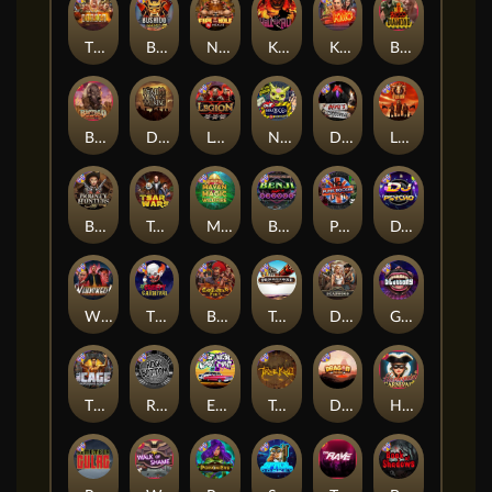
The Border
Bushido Way xNudge
Nexus Fire In The Hole xBomb
Kill Em All
Kiss My Chainsaw
Blood Diamond
Buffalo Hunter
Dead Men Walking
Legion X
Nexus Outsourced
Devil's Crossroad
Little Bighorn
Bounty Hunters xNudge®
Tsar Wars
Mayan Magic Wildfire
Benji Killed in Vegas
Punk Rocker
DJ Psycho
Whacked
The Creepy Carnival
Barbarian Fury
Tombstone
Deadwood xNudge
Gluttony
The Cage
Rock Bottom
East Coast Vs West Coast
True kult
Dragon Tribe
Harlequin Carnival