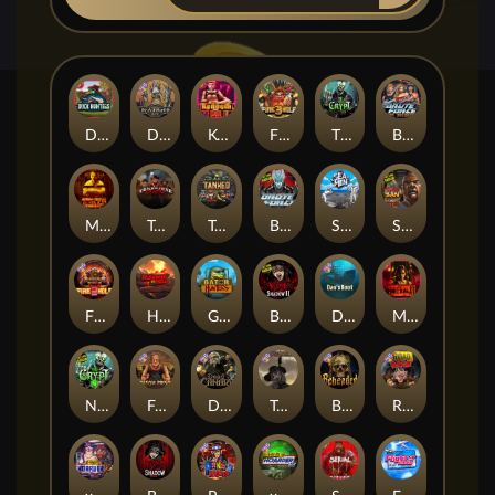
Duck Hunters
Deadwood R.I.P
Kenneth Must Die
Fire in the Hole 3
The Crypt
Brute Force: Alien Onslaught
Mental
Tombstone Slaughter
Tanked
Brute Force
Seamen
San Quentin 2: Death Row
Fire in the Hole 2
Highway to Hell
Gator Hunters
Blood & Shadow 2
Das xBoot
Mental 2
Nexus The Crypt
Folsom Prison
Dead Canary
Tombstone RIP
Beheaded
Road Rage