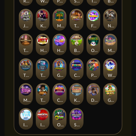
Remember Gulag
Walk of Shame
Poison Eve
Space Donkey
The Rave
Book Of Shadows
Jingle Balls
Karen Maneater
Monkey's Gold xPays
Tomb of Nefertiti
Fruits
Nexus Tombstone RIP
Tomb of Akhenaten
Hot Nudge
Hot 4 Cash
Bonus Bunnies
Owls
Manhattan Goes Wild
Thor: Hammer Time
Tractor Beam
Golden Genie And The Walking Wilds
Coins of Fortune
Pixies vs Pirates
WiXX
Milky Ways
Tesla Jolt
Casino Win Spin
Kitchen Drama: Sushi Mania
Dungeon Quest
Gaelic Gold
Ice Ice Yeti
Immortal Fruits
Outsourced: Slash Game
Starstruck