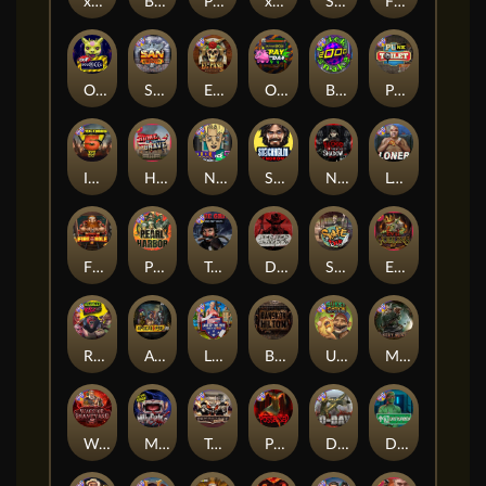
xWays Hoarder 2
Blood & Shadow
Punk Rocker 2
xWays Hoarder xSplit
Serial
Flight Mode
Outsourced
San Quentin xWays
El Pasa Gunfight xNudge
Outsourced: Payday
Brick Snake 2000
Punk Toilet
Infectious 5 xWays
Home of the Brave
Nine To Five
Stockholm Syndrome
Nexus Blood & Shadow
Loner
Fire In The Hole xBomb
Pearl Harbor
True Grit Redemption
Dead, Dead, or Deader
Skate or Die
Evil Goblins xBomb
Roadkill
Apocalypse Super xNudge
Land of the Free
Bangkok Hilton
Ugliest Catch
Misery Mining
Warrior Graveyard xNudge
Munchies
Tombstone No Mercy
Possessed
D Day
Disturbed